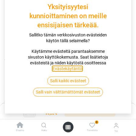
Yksityisyytesi
kunnioittaminen on meille
ensisijaisen tärkeää.
Sallitko tämän verkkosivuston evästeiden
käytön tällä selaimella?
Käytämme evästeitä parantaaksemme
sivuston käyttökokemusta. Saat lisätietoja
Kauppa
185/70R14 88T VIKING CITYTECH II
evästeistä ja niiden käytöstä osoitteessa
Evästekäytäntö
.
185/70R14 88T VIKING CITYTECH II
Salli kaikki evästeet
EAN:
4024069006281
Tuotekoodi:
274806
99,00
€
Salli vain välttämättömät evästeet
/ kpl
Hinta:
Toimittajilla (ulkomaa):
Saatavilla
Lisää ostoskoriin
99,00
€
Toimitusaika:
2 arkipäivää
0
Asennuspalvelu
Etusivu
Haku
Toivelista
Tili