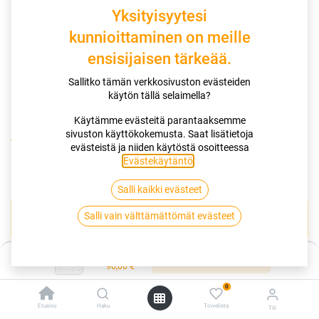
Yksityisyytesi
kunnioittaminen on meille
ensisijaisen tärkeää.
Sallitko tämän verkkosivuston evästeiden
käytön tällä selaimella?
Käytämme evästeitä parantaaksemme
sivuston käyttökokemusta. Saat lisätietoja
Kauppa
165/60R14 75T VIKING CITYTECH II
evästeistä ja niiden käytöstä osoitteessa
Evästekäytäntö
.
165/60R14 75T VIKING CITYTECH II
Salli kaikki evästeet
EAN:
4024069551231
Tuotekoodi:
274784
Salli vain välttämättömät evästeet
Tällä tuotteella ei ole kelvollista yhdistelmää.
Hinta:
Lisää ostoskoriin
90,00
€
VIKING
0
Etusivu
Haku
Toivelista
Tili
Jaa