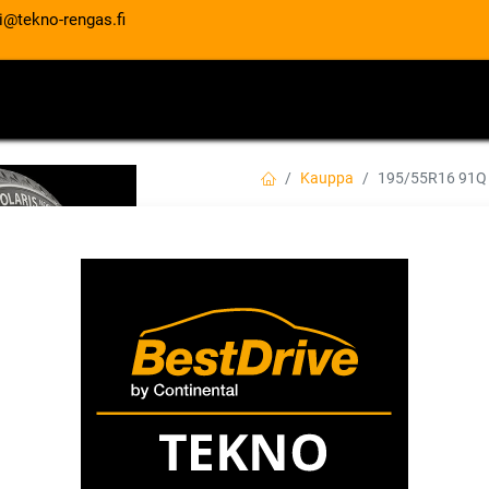
i@tekno-rengas.fi
ET
RENGASPALVELUT
AUTOHUOLTO
Kauppa
195/55R16 91Q
195/55R16 91Q B
By Continental
EAN:
4024063010338
Tuotekoodi:
Tällä tuotteella ei ole kelvollis
BARUM
Jaa