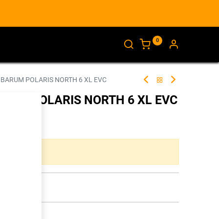
0
AJANKOHTAISTA
INFO
 BARUM POLARIS NORTH 6 XL EVC
ARUM POLARIS NORTH 6 XL EVC
274615
ta yhdistelmää.