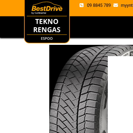
09 8845 789
myynt
RENKAAT
VANTE