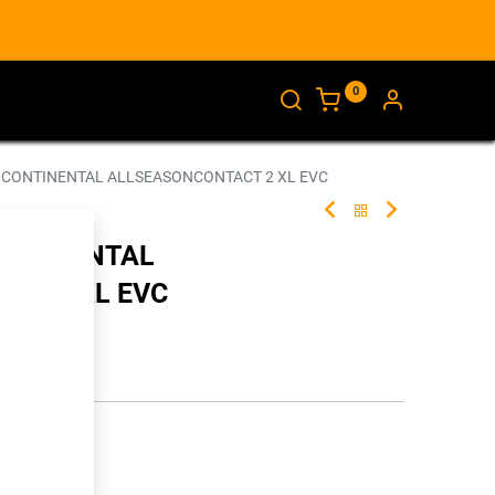
0
AJANKOHTAISTA
INFO
 CONTINENTAL ALLSEASONCONTACT 2 XL EVC
CONTINENTAL
CT 2 XL EVC
274075
illa