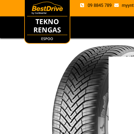
09 8845 789
myynt
RENKAAT
VANTE