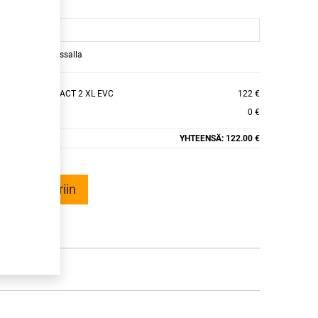
raamaan ajan kassalla
LLSEASONCONTACT 2 XL EVC
122 €
0 €
YHTEENSÄ:
122.00 €
ää ostoskoriin
talle