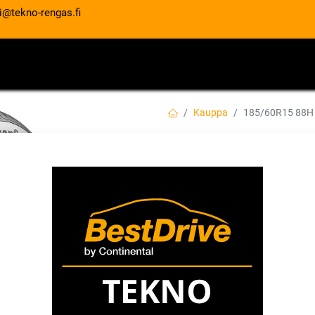
i@tekno-rengas.fi
ET
RENGASPALVELUT
AUTOHUOLTO
Kauppa
185/60R15 88H
185/60R15 88H 
ALLSEASONCONTA
EAN:
4019238402445
Tuotekoodi:
122,00
€
/ kpl
Toimittajilla (ulkomaa):
Saatav
Toimitusaika:
2 arkipäivää