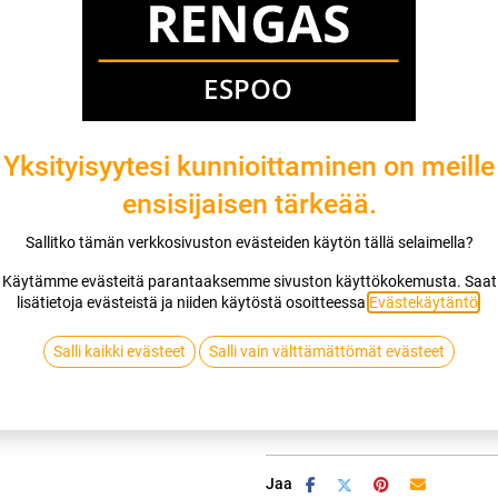
Asennuspalvelu
Mikäli valitset asennuksen, pääset va
1
X 185/60R15 88H CONTINENTAL A
Yksityisyytesi kunnioittaminen on meille
EI ASENNUSTA
ensisijaisen tärkeää.
Sallitko tämän verkkosivuston evästeiden käytön tällä selaimella?
Käytämme evästeitä parantaaksemme sivuston käyttökokemusta. Saat
Lis
lisätietoja evästeistä ja niiden käytöstä osoitteessa
Evästekäytäntö
.
Vertaa
Lisää toivelis
Salli kaikki evästeet
Salli vain välttämättömät evästeet
CONTINENTAL
Jaa