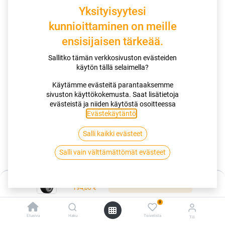
Yksityisyytesi
kunnioittaminen on meille
ensisijaisen tärkeää.
Sallitko tämän verkkosivuston evästeiden
käytön tällä selaimella?
Käytämme evästeitä parantaaksemme
Miksi valita tämä rengas
sivuston käyttökokemusta. Saat lisätietoja
evästeistä ja niiden käytöstä osoitteessa
Kuviopäivitys äänipäästöjen vähentämiseksi.
Evästekäytäntö
.
Pienempi polttoaineenkulutus ja CO2-päästöt.
Green Chili™ 2.0 -seoksen ansiosta pääset pidemmälle.
Hallitse jokainen mutka ja käännös optimoidun pidon ja
Salli kaikki evästeet
käsiteltävyyden ansiosta.
Salli vain välttämättömät evästeet
Hinta:
Kauppa
Lisää ostoskoriin
194,00
€
195/55R18 93H CONTINENTAL ECOCONTACT 6Q XL R|EVC
0
Etusivu
Haku
Toivelista
Tili