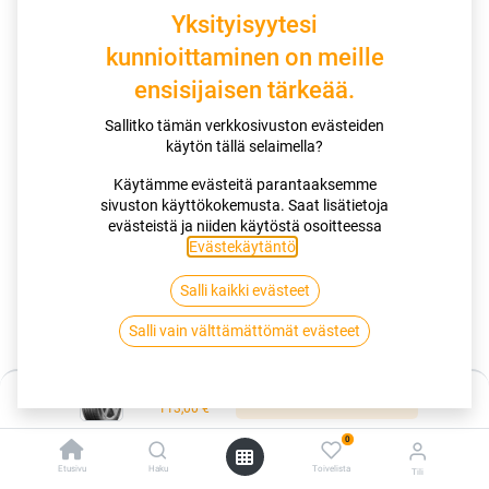
Yksityisyytesi
kunnioittaminen on meille
ensisijaisen tärkeää.
Sallitko tämän verkkosivuston evästeiden
käytön tällä selaimella?
Käytämme evästeitä parantaaksemme
Miksi valita tämä rengas
sivuston käyttökokemusta. Saat lisätietoja
evästeistä ja niiden käytöstä osoitteessa
Nauti ylivoimaisesta kilometrisuoritteesta upouuden
Evästekäytäntö
.
YellowChili-seoksemme ansiosta.
Luota UltraShield runkomme huomattavaan kestävyyteen.
Koe vakuuttava märkäsuorituskyky ja alhainen melutaso.
Salli kaikki evästeet
Salli vain välttämättömät evästeet
Kauppa
Hinta:
195/50R15 82H CONTINENTAL ULTRACONTACT EVC
Lisää ostoskoriin
113,00
€
0
195/50R15 82H CONTINENTAL
Etusivu
Haku
Toivelista
Tili