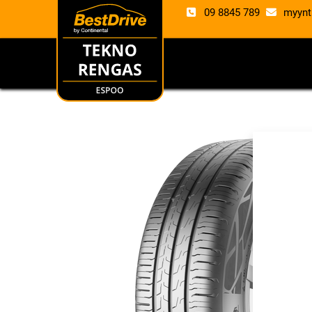
09 8845 789
myynt
RENKAAT
VANTE