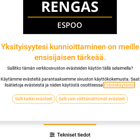
Jaa
Toimitusehdot
Yksityisyytesi kunnioittaminen on meille
ensisijaisen tärkeää.
Sallitko tämän verkkosivuston evästeiden käytön tällä selaimella?
Käytämme evästeitä parantaaksemme sivuston käyttökokemusta. Saat
lisätietoja evästeistä ja niiden käytöstä osoitteessa
Evästekäytäntö
.
e.
Salli kaikki evästeet
Salli vain välttämättömät evästeet
a käsiteltävyyden ansiosta.
Tekniset tiedot