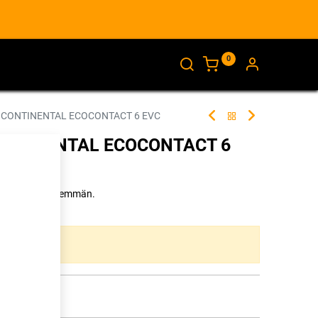
0
AJANKOHTAISTA
INFO
 CONTINENTAL ECOCONTACT 6 EVC
CONTINENTAL ECOCONTACT 6
 tarvitsee vähemmän.
273983
ta yhdistelmää.