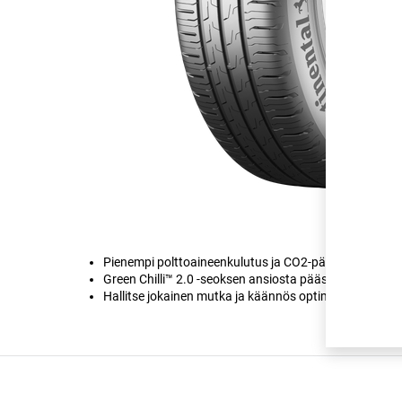
Pienempi polttoaineenkulutus ja CO2-päästöt.
Green Chilli™ 2.0 -seoksen ansiosta pääset pidemmäll
Hallitse jokainen mutka ja käännös optimoidun pidon j