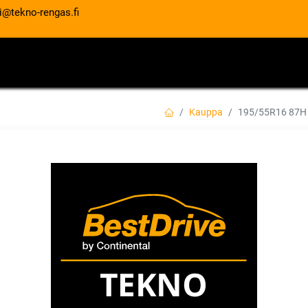
i@tekno-rengas.fi
ET
RENGASPALVELUT
AUTOHUOLTO
Kauppa
195/55R16 87H
195/55R16 87H 
EVC
Saavuta enemmän renkaalla, joka
EAN:
4019238032062
Tuotekoodi:
Tällä tuotteella ei ole kelvollis
CONTINENTAL