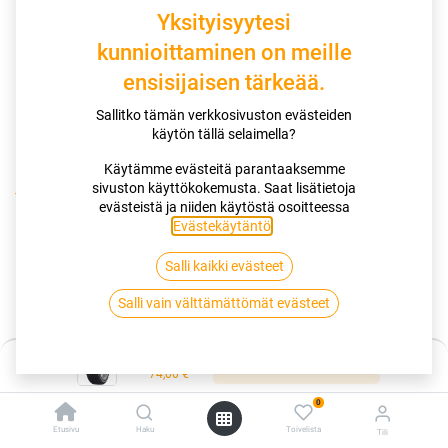
Yksityisyytesi
kunnioittaminen on meille
ensisijaisen tärkeää.
Sallitko tämän verkkosivuston evästeiden
käytön tällä selaimella?
Käytämme evästeitä parantaaksemme
sivuston käyttökokemusta. Saat lisätietoja
Kauppa
evästeistä ja niiden käytöstä osoitteessa
195/55R16 87V TRIANGLE RELIAXTOURING TE307 RP
Evästekäytäntö
.
Salli kaikki evästeet
195/55R16 87V TRIANGLE
Salli vain välttämättömät evästeet
RELIAXTOURING TE307 RP
EAN:
6959753231299
Tuotekoodi:
268813
Hinta:
Lisää ostoskoriin
74,00
€
74,00
€
/ kpl
0
Etusivu
Haku
Toivelista
Tili
Toimittajilla (kotimaa):
Saatavilla