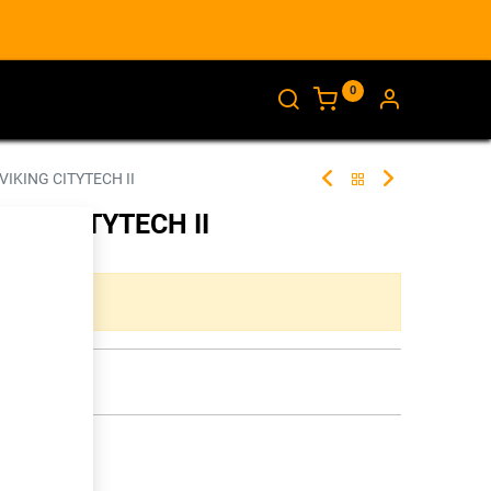
0
AJANKOHTAISTA
INFO
VIKING CITYTECH II
KING CITYTECH II
268624
ta yhdistelmää.