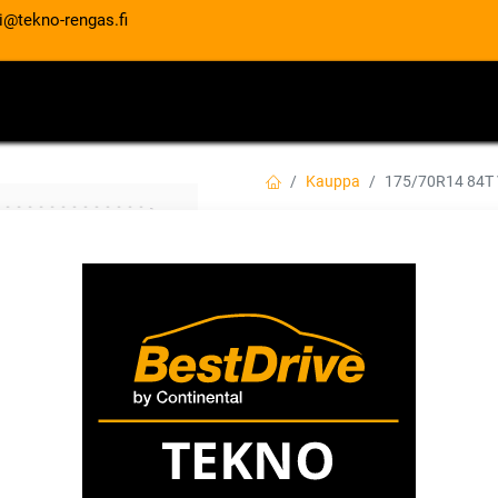
i@tekno-rengas.fi
ET
RENGASPALVELUT
AUTOHUOLTO
Kauppa
175/70R14 84T 
175/70R14 84T VI
EAN:
4024069551095
Tuotekoodi:
Tällä tuotteella ei ole kelvollis
VIKING
Jaa
Toimitusehdot