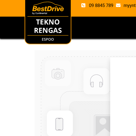
09 8845 789
myynt
RENKAAT
VANTE