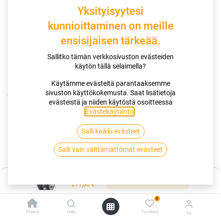
Yksityisyytesi
kunnioittaminen on meille
ensisijaisen tärkeää.
Sallitko tämän verkkosivuston evästeiden
käytön tällä selaimella?
Käytämme evästeitä parantaaksemme
sivuston käyttökokemusta. Saat lisätietoja
Kauppa
160/60R14 65H DUNLOP SCOOTSMART 2
evästeistä ja niiden käytöstä osoitteessa
Evästekäytäntö
.
160/60R14 65H DUNLOP
Salli kaikki evästeet
SCOOTSMART 2
Salli vain välttämättömät evästeet
EAN:
4038526360861
Tuotekoodi:
268587
Hinta:
271,00
€
Lisää ostoskoriin
/ kpl
271,00
€
0
Toimittajilla (kotimaa):
Saatavilla
Etusivu
Haku
Toivelista
Tili
Toimitusaika:
5 arkipäivää