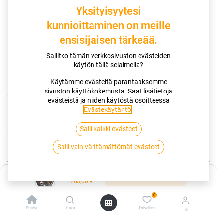
Yksityisyytesi
kunnioittaminen on meille
ensisijaisen tärkeää.
Sallitko tämän verkkosivuston evästeiden
käytön tällä selaimella?
Käytämme evästeitä parantaaksemme
sivuston käyttökokemusta. Saat lisätietoja
Kauppa
110/70R17 54W DUNLOP MUTANT
evästeistä ja niiden käytöstä osoitteessa
Evästekäytäntö
.
110/70R17 54W DUNLOP MUTANT
Salli kaikki evästeet
EAN:
5452000820914
Tuotekoodi:
267615
263,00
€
Salli vain välttämättömät evästeet
/ kpl
Hinta:
Toimittajilla (kotimaa):
Saatavilla
Lisää ostoskoriin
263,00
€
Toimitusaika:
5 arkipäivää
0
Lisää ostoskoriin
Etusivu
Haku
Toivelista
Tili