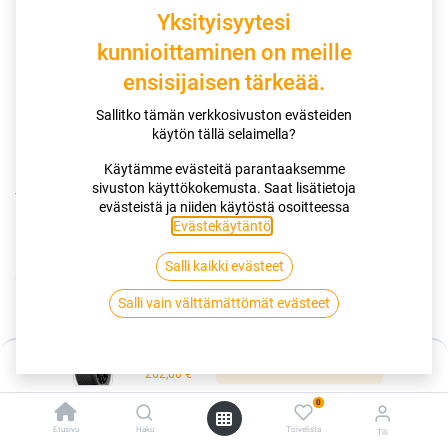
Yksityisyytesi
kunnioittaminen on meille
ensisijaisen tärkeää.
Sallitko tämän verkkosivuston evästeiden
käytön tällä selaimella?
Käytämme evästeitä parantaaksemme
sivuston käyttökokemusta. Saat lisätietoja
Kauppa
evästeistä ja niiden käytöstä osoitteessa
235/50R20 104T GOODYEAR ULTRAGRIP ICE 3 XL
Evästekäytäntö
.
Salli kaikki evästeet
235/50R20 104T GOODYEAR
Salli vain välttämättömät evästeet
ULTRAGRIP ICE 3 XL
EAN:
4038526473363
Tuotekoodi:
267257
Hinta:
Lisää ostoskoriin
262,00
€
262,00
€
/ kpl
0
Etusivu
Haku
Toivelista
Tili
Heti saatavilla:
Toimittajilla (kotimaa):
Saatavilla