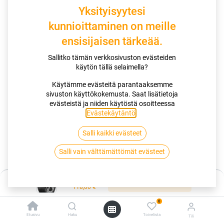
Yksityisyytesi
kunnioittaminen on meille
ensisijaisen tärkeää.
Sallitko tämän verkkosivuston evästeiden
käytön tällä selaimella?
Käytämme evästeitä parantaaksemme
Miksi valita tämä rengas
sivuston käyttökokemusta. Saat lisätietoja
evästeistä ja niiden käytöstä osoitteessa
Nauti ylivoimaisesta kilometrisuoritteesta upouuden
Evästekäytäntö
.
YellowChili-seoksemme ansiosta.
Luota UltraShield runkomme huomattavaan kestävyyteen.
Koe vakuuttava märkäsuorituskyky ja alhainen melutaso.
Salli kaikki evästeet
Salli vain välttämättömät evästeet
Kauppa
Hinta:
185/65R15 92T CONTINENTAL ULTRACONTACT XL EVC
Lisää ostoskoriin
118,00
€
0
185/65R15 92T CONTINENTAL
Etusivu
Haku
Toivelista
Tili