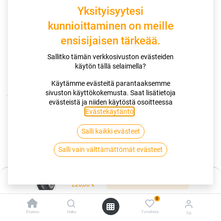
Yksityisyytesi
kunnioittaminen on meille
ensisijaisen tärkeää.
Sallitko tämän verkkosivuston evästeiden
käytön tällä selaimella?
Käytämme evästeitä parantaaksemme
sivuston käyttökokemusta. Saat lisätietoja
Kauppa
evästeistä ja niiden käytöstä osoitteessa
120/70R17 58W DUNLOP SPORTMAX ROADSMART III I SP
Evästekäytäntö
.
Salli kaikki evästeet
120/70R17 58W DUNLOP
Salli vain välttämättömät evästeet
SPORTMAX ROADSMART III I SP
EAN:
5452000821287
Tuotekoodi:
266960
Hinta:
Lisää ostoskoriin
226,00
€
226,00
€
/ kpl
0
Etusivu
Haku
Toivelista
Tili
Toimittajilla (kotimaa):
Saatavilla