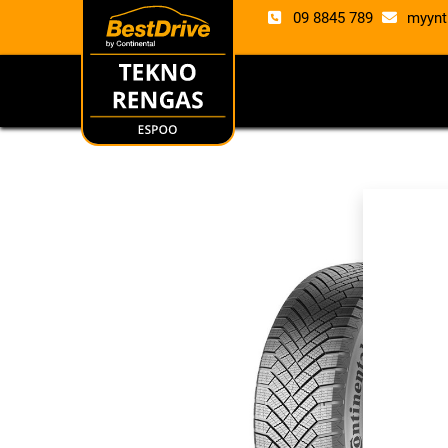
09 8845 789
myynt
RENKAAT
VANTE