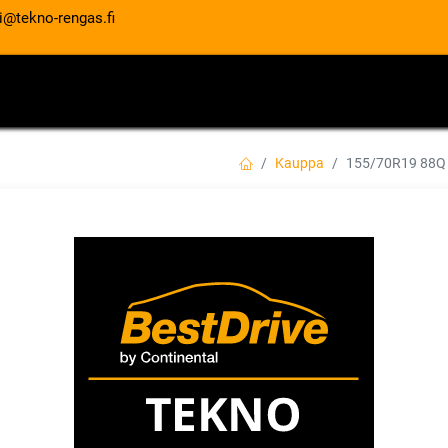
i@tekno-rengas.fi
ET
RENGASPALVELUT
AUTOHUOLTO
Kauppa
155/70R19 88Q
155/70R19 88Q C
XL EVC
EAN:
4019238088250
Tuotekoodi:
185,00
€
/ kpl
Toimittajilla (ulkomaa):
Saatav
Toimitusaika:
2 arkipäivää
Asennuspalvelu