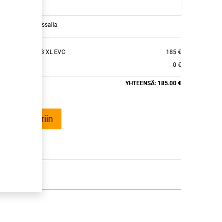
raamaan ajan kassalla
KINGCONTACT 8 XL EVC
185 €
0 €
YHTEENSÄ:
185.00 €
ää ostoskoriin
talle