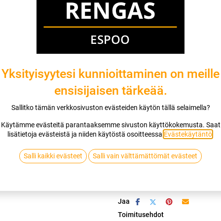
Mikäli valitset asennuksen, pääset va
1
X 155/70R19 88Q CONTINENTAL VI
EI ASENNUSTA
Yksityisyytesi kunnioittaminen on meille
ensisijaisen tärkeää.
Sallitko tämän verkkosivuston evästeiden käytön tällä selaimella?
Lis
Käytämme evästeitä parantaaksemme sivuston käyttökokemusta. Saat
lisätietoja evästeistä ja niiden käytöstä osoitteessa
Evästekäytäntö
.
Vertaa
Lisää toivelis
Salli kaikki evästeet
Salli vain välttämättömät evästeet
CONTINENTAL
Jaa
Toimitusehdot