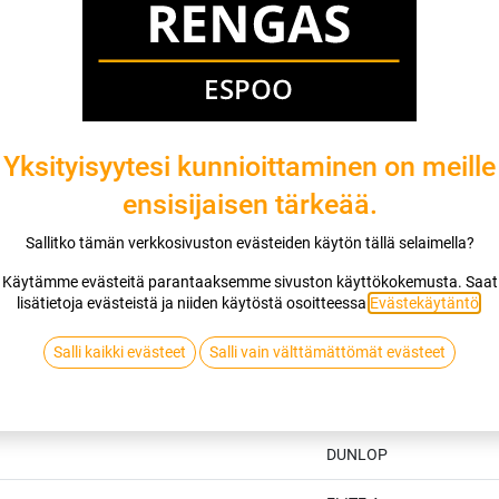
DUNLOP
Jaa
Toimitusehdot
Yksityisyytesi kunnioittaminen on meille
ensisijaisen tärkeää.
Sallitko tämän verkkosivuston evästeiden käytön tällä selaimella?
Käytämme evästeitä parantaaksemme sivuston käyttökokemusta. Saat
lisätietoja evästeistä ja niiden käytöstä osoitteessa
Evästekäytäntö
.
Salli kaikki evästeet
Salli vain välttämättömät evästeet
Tekniset tiedot
DUNLOP