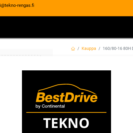
i@tekno-rengas.fi
ET
RENGASPALVELUT
AUTOHUOLTO
Kauppa
160/80-16 80H 
160/80-16 80H DU
EAN:
4038526512611
Tuotekoodi:
430,00
€
/ kpl
Toimittajilla (kotimaa):
Saatav
Toimitusaika:
5 arkipäivää
Lis
Vertaa
Lisää toivelis