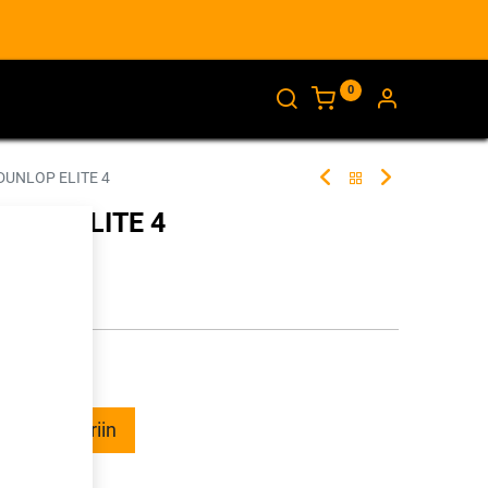
0
AJANKOHTAISTA
INFO
DUNLOP ELITE 4
NLOP ELITE 4
266616
illa
ää ostoskoriin
talle