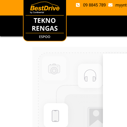
09 8845 789
myynt
RENKAAT
VANTE