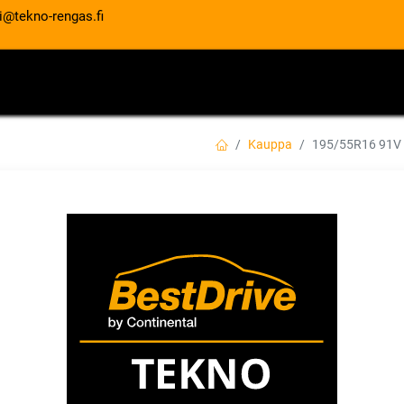
i@tekno-rengas.fi
ET
RENGASPALVELUT
AUTOHUOLTO
Kauppa
195/55R16 91V
195/55R16 91V G
PERFORMANCE XL
EAN:
5452000809193
Tuotekoodi:
Tällä tuotteella ei ole kelvollis
GOODYEAR