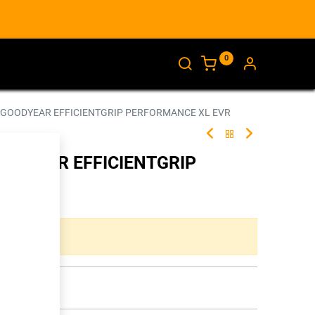
0
AJANKOHTAISTA
INFO
 GOODYEAR EFFICIENTGRIP PERFORMANCE XL EVR
OODYEAR EFFICIENTGRIP
 EVR
266358
ta yhdistelmää.