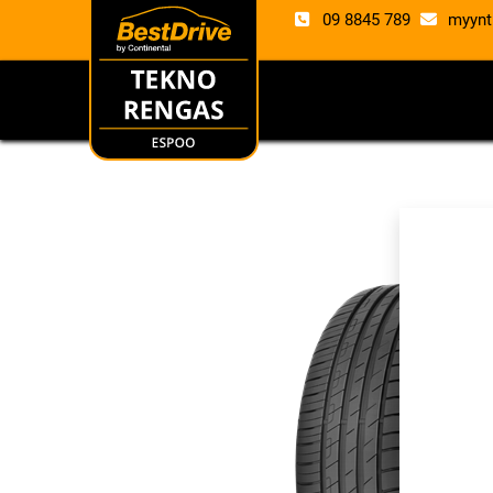
09 8845 789
myynt
RENKAAT
VANTE