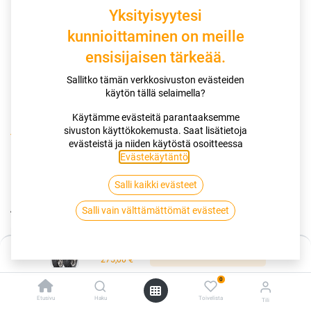
Yksityisyytesi
kunnioittaminen on meille
ensisijaisen tärkeää.
Sallitko tämän verkkosivuston evästeiden
käytön tällä selaimella?
Käytämme evästeitä parantaaksemme
sivuston käyttökokemusta. Saat lisätietoja
Kauppa
140/70-18 67H DUNLOP ARROWMAX GT601
evästeistä ja niiden käytöstä osoitteessa
Evästekäytäntö
.
140/70-18 67H DUNLOP
Salli kaikki evästeet
ARROWMAX GT601
Salli vain välttämättömät evästeet
EAN:
5452000743312
Tuotekoodi:
266341
Hinta:
Lisää ostoskoriin
Tällä tuotteella ei ole kelvollista yhdistelmää.
275,00
€
0
Etusivu
Haku
Toivelista
Tili
DUNLOP