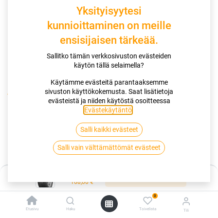
Yksityisyytesi
kunnioittaminen on meille
ensisijaisen tärkeää.
Sallitko tämän verkkosivuston evästeiden
käytön tällä selaimella?
Käytämme evästeitä parantaaksemme
sivuston käyttökokemusta. Saat lisätietoja
Kauppa
evästeistä ja niiden käytöstä osoitteessa
195/55R16 91V GOODYEAR EFFICIENTGRIP PERFORMANCE
Evästekäytäntö
.
XL EDT
Salli kaikki evästeet
195/55R16 91V GOODYEAR
Salli vain välttämättömät evästeet
EFFICIENTGRIP PERFORMANCE XL
Hinta:
EDT
Lisää ostoskoriin
168,00
€
0
EAN:
4038526443427
Tuotekoodi:
266251
Etusivu
Haku
Toivelista
Tili
Tällä tuotteella ei ole kelvollista yhdistelmää.