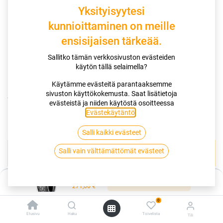
Yksityisyytesi
kunnioittaminen on meille
ensisijaisen tärkeää.
Sallitko tämän verkkosivuston evästeiden
käytön tällä selaimella?
Käytämme evästeitä parantaaksemme
sivuston käyttökokemusta. Saat lisätietoja
Kauppa
130/80-18 66P DUNLOP K180
evästeistä ja niiden käytöstä osoitteessa
Evästekäytäntö
.
130/80-18 66P DUNLOP K180
Salli kaikki evästeet
EAN:
4038526161611
Tuotekoodi:
266157
Salli vain välttämättömät evästeet
Tällä tuotteella ei ole kelvollista yhdistelmää.
Hinta:
Lisää ostoskoriin
271,00
€
DUNLOP
0
Etusivu
Haku
Toivelista
Tili
Jaa