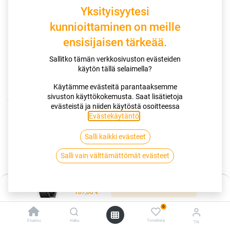
Yksityisyytesi
kunnioittaminen on meille
ensisijaisen tärkeää.
Sallitko tämän verkkosivuston evästeiden
käytön tällä selaimella?
Käytämme evästeitä parantaaksemme
sivuston käyttökokemusta. Saat lisätietoja
Kauppa
evästeistä ja niiden käytöstä osoitteessa
185/65R15 88T GOODYEAR ULTRAGRIP PERFORMANCE 3 EVR
Evästekäytäntö
.
Salli kaikki evästeet
185/65R15 88T GOODYEAR
Salli vain välttämättömät evästeet
ULTRAGRIP PERFORMANCE 3 EVR
EAN:
4038526067845
Tuotekoodi:
266106
Hinta:
Lisää ostoskoriin
107,00
€
Tällä tuotteella ei ole kelvollista yhdistelmää.
0
Etusivu
Haku
Toivelista
Tili