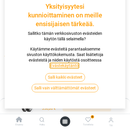
Yksityisyytesi
kunnioittaminen on meille
ensisijaisen tärkeää.
Sallitko tämän verkkosivuston evästeiden
käytön tällä selaimella?
Käytämme evästeitä parantaaksemme
sivuston käyttökokemusta. Saat lisätietoja
Kauppa
140/70R18 67V DUNLOP ROADSMAR4
evästeistä ja niiden käytöstä osoitteessa
Evästekäytäntö
.
140/70R18 67V DUNLOP
Salli kaikki evästeet
ROADSMAR4
Salli vain välttämättömät evästeet
EAN:
4038526066329
Tuotekoodi:
266103
Hinta:
Lisää ostoskoriin
Tällä tuotteella ei ole kelvollista yhdistelmää.
350,00
€
0
Etusivu
Haku
Toivelista
Tili
DUNLOP