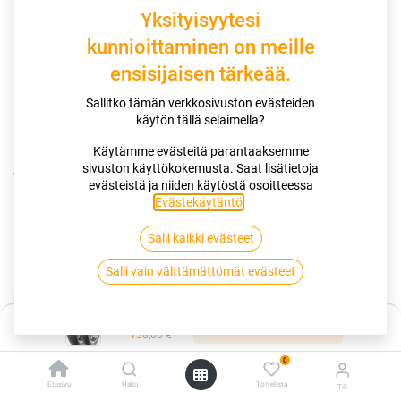
Yksityisyytesi
kunnioittaminen on meille
ensisijaisen tärkeää.
Sallitko tämän verkkosivuston evästeiden
käytön tällä selaimella?
Käytämme evästeitä parantaaksemme
sivuston käyttökokemusta. Saat lisätietoja
Kauppa
120/70-14 55S DUNLOP SCOOTSMART XL
evästeistä ja niiden käytöstä osoitteessa
Evästekäytäntö
.
120/70-14 55S DUNLOP
Salli kaikki evästeet
SCOOTSMART XL
Salli vain välttämättömät evästeet
EAN:
3188649812431
Tuotekoodi:
266035
Hinta:
138,00
€
Lisää ostoskoriin
/ kpl
138,00
€
0
Toimittajilla (kotimaa):
Saatavilla
Etusivu
Haku
Toivelista
Tili
Toimitusaika:
5 arkipäivää