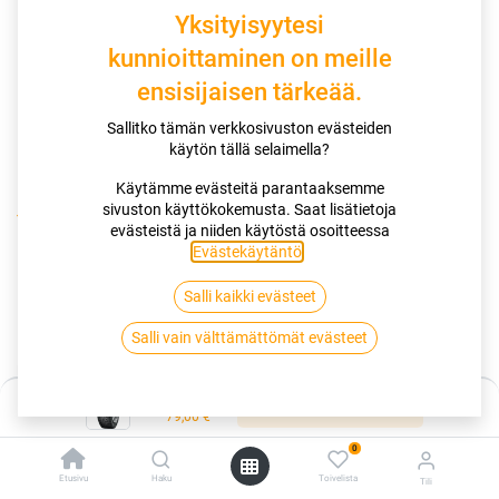
Yksityisyytesi
kunnioittaminen on meille
ensisijaisen tärkeää.
Sallitko tämän verkkosivuston evästeiden
käytön tällä selaimella?
Käytämme evästeitä parantaaksemme
sivuston käyttökokemusta. Saat lisätietoja
Kauppa
155/70R13 75Q YOKOHAMA ICEGUARD IG60
evästeistä ja niiden käytöstä osoitteessa
Evästekäytäntö
.
155/70R13 75Q YOKOHAMA
Salli kaikki evästeet
ICEGUARD IG60
Salli vain välttämättömät evästeet
EAN:
4968814929879
Tuotekoodi:
265887
Hinta:
Lisää ostoskoriin
Tällä tuotteella ei ole kelvollista yhdistelmää.
79,00
€
0
Etusivu
Haku
Toivelista
Tili
YOKOHAMA