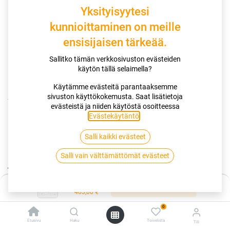
Yksityisyytesi
kunnioittaminen on meille
ensisijaisen tärkeää.
Sallitko tämän verkkosivuston evästeiden
käytön tällä selaimella?
Käytämme evästeitä parantaaksemme
sivuston käyttökokemusta. Saat lisätietoja
Kauppa
evästeistä ja niiden käytöstä osoitteessa
12x37.00R17 116Q BLACKBEAR ALL TERRAIN II OWL XL
Evästekäytäntö
.
3PMSF
Salli kaikki evästeet
12x37.00R17 116Q BLACKBEAR ALL
Salli vain välttämättömät evästeet
TERRAIN II OWL XL 3PMSF
Hinta:
Lisää ostoskoriin
EAN:
6913000030196
Tuotekoodi:
265808
463,00
€
0
Tällä tuotteella ei ole kelvollista yhdistelmää.
Etusivu
Haku
Toivelista
Tili