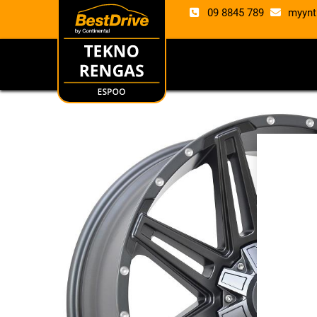
09 8845 789
myynt
RENKAAT
VANTE