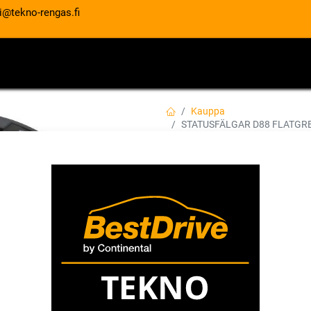
i@tekno-rengas.fi
ET
RENGASPALVELUT
AUTOHUOLTO
Kauppa
STATUSFÄLGAR D88 FLATGREY
STATUSFÄLGAR D8
9x20 6/114.3-120
Tuotekoodi:
265559
Tällä tuotteella ei ole kelvollis
STATUSFÄLGAR