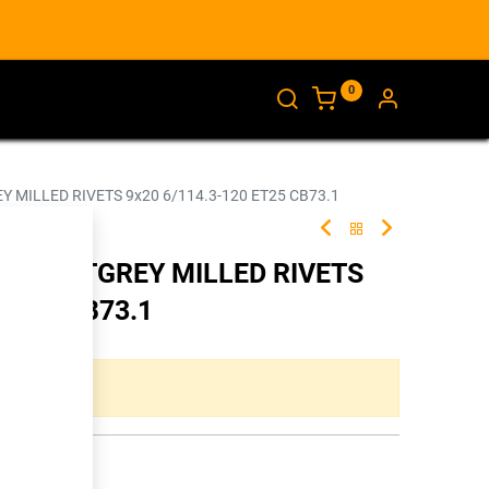
0
AJANKOHTAISTA
INFO
 MILLED RIVETS 9x20 6/114.3-120 ET25 CB73.1
8 FLATGREY MILLED RIVETS
 ET25 CB73.1
ta yhdistelmää.