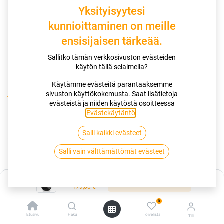
Yksityisyytesi
kunnioittaminen on meille
ensisijaisen tärkeää.
Sallitko tämän verkkosivuston evästeiden
käytön tällä selaimella?
Käytämme evästeitä parantaaksemme
sivuston käyttökokemusta. Saat lisätietoja
Kauppa
evästeistä ja niiden käytöstä osoitteessa
245/65R17 111T HANKOOK DYNAPRO AT2 RF11 FP 3PMSF
Evästekäytäntö
.
Salli kaikki evästeet
245/65R17 111T HANKOOK
Salli vain välttämättömät evästeet
DYNAPRO AT2 RF11 FP 3PMSF
EAN:
8808563441245
Tuotekoodi:
265533
Hinta:
Lisää ostoskoriin
179,00
€
179,00
€
/ kpl
0
Etusivu
Haku
Toivelista
Tili
Toimittajilla (kotimaa):
Saatavilla