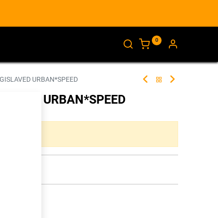
0
AJANKOHTAISTA
INFO
 GISLAVED URBAN*SPEED
ISLAVED URBAN*SPEED
265367
ta yhdistelmää.