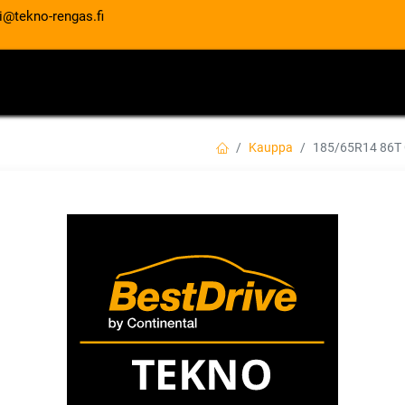
i@tekno-rengas.fi
ET
RENGASPALVELUT
AUTOHUOLTO
Kauppa
185/65R14 86T
185/65R14 86T G
EAN:
4024064555449
Tuotekoodi:
Tällä tuotteella ei ole kelvollis
GISLAVED
Jaa
Toimitusehdot