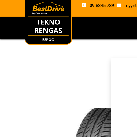
09 8845 789
myynt
RENKAAT
VANTE