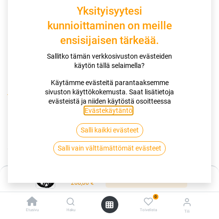
Yksityisyytesi
kunnioittaminen on meille
ensisijaisen tärkeää.
Sallitko tämän verkkosivuston evästeiden
käytön tällä selaimella?
Käytämme evästeitä parantaaksemme
sivuston käyttökokemusta. Saat lisätietoja
Kauppa
evästeistä ja niiden käytöstä osoitteessa
STATUSFÄLGAR D62 FLATBLACK MILLED RIVETS 9x18 6/114.3
Evästekäytäntö
.
ET25 CB66.1
Salli kaikki evästeet
STATUSFÄLGAR D62 FLATBLACK
Salli vain välttämättömät evästeet
MILLED RIVETS 9x18 6/114.3 ET25
Hinta:
CB66.1
Lisää ostoskoriin
268,00
€
0
Tuotekoodi:
265293
Etusivu
Haku
Toivelista
Tili
Tällä tuotteella ei ole kelvollista yhdistelmää.