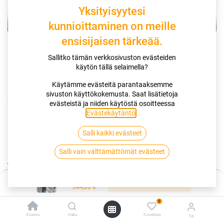
Yksityisyytesi
kunnioittaminen on meille
ensisijaisen tärkeää.
Sallitko tämän verkkosivuston evästeiden
käytön tällä selaimella?
Käytämme evästeitä parantaaksemme
sivuston käyttökokemusta. Saat lisätietoja
Kauppa
evästeistä ja niiden käytöstä osoitteessa
255/45R19 104T CONTINENTAL VIKINGCONTACT 7 XL EVC
Evästekäytäntö
.
ERÄ
Salli kaikki evästeet
255/45R19 104T CONTINENTAL
Salli vain välttämättömät evästeet
VIKINGCONTACT 7 XL EVC ERÄ
Hinta:
Lisää ostoskoriin
EAN:
4019238001358
Tuotekoodi:
265290
344,00
€
344,00
€
/ kpl
0
Etusivu
Haku
Toivelista
Tili