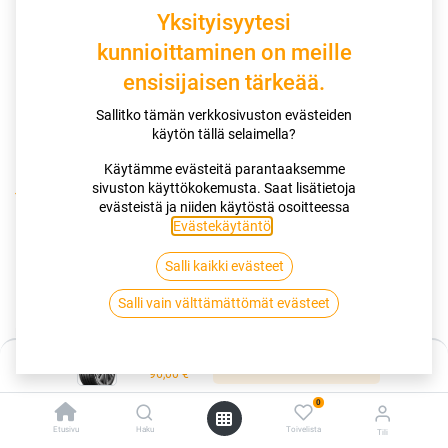
Yksityisyytesi
kunnioittaminen on meille
ensisijaisen tärkeää.
Sallitko tämän verkkosivuston evästeiden
käytön tällä selaimella?
Käytämme evästeitä parantaaksemme
sivuston käyttökokemusta. Saat lisätietoja
Kauppa
185/65R15 92T MATADOR HECTORRA 5 XL EVC
evästeistä ja niiden käytöstä osoitteessa
Evästekäytäntö
.
185/65R15 92T MATADOR
Salli kaikki evästeet
HECTORRA 5 XL EVC
Salli vain välttämättömät evästeet
EAN:
4050496004637
Tuotekoodi:
265166
Hinta:
Lisää ostoskoriin
Tällä tuotteella ei ole kelvollista yhdistelmää.
96,00
€
0
Etusivu
Haku
Toivelista
Tili
MATADOR