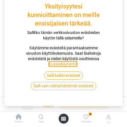
Yksityisyytesi
kunnioittaminen on meille
ensisijaisen tärkeää.
Sallitko tämän verkkosivuston evästeiden
käytön tällä selaimella?
Käytämme evästeitä parantaaksemme
sivuston käyttökokemusta. Saat lisätietoja
Kauppa
155/70R13 75T VIKING CITYTECH II
evästeistä ja niiden käytöstä osoitteessa
Evästekäytäntö
.
155/70R13 75T VIKING CITYTECH II
Salli kaikki evästeet
EAN:
4024069551033
Tuotekoodi:
265133
74,00
€
Salli vain välttämättömät evästeet
/ kpl
Hinta:
Toimittajilla (ulkomaa):
Saatavilla
Lisää ostoskoriin
74,00
€
Toimitusaika:
2 arkipäivää
0
Asennuspalvelu
Etusivu
Haku
Toivelista
Tili