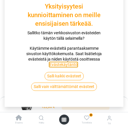
Yksityisyytesi
kunnioittaminen on meille
ensisijaisen tärkeää.
Sallitko tämän verkkosivuston evästeiden
käytön tällä selaimella?
Käytämme evästeitä parantaaksemme
Miksi valita tämä rengas
sivuston käyttökokemusta. Saat lisätietoja
evästeistä ja niiden käytöstä osoitteessa
Nauti ylivoimaisesta kilometrisuoritteesta upouuden
Evästekäytäntö
.
YellowChili-seoksemme ansiosta.
Luota UltraShield runkomme huomattavaan kestävyyteen.
Koe vakuuttava märkäsuorituskyky ja alhainen melutaso.
Salli kaikki evästeet
Salli vain välttämättömät evästeet
Kauppa
Hinta:
165/65R15 81T CONTINENTAL ULTRACONTACT EVC
Lisää ostoskoriin
122,00
€
0
165/65R15 81T CONTINENTAL
Etusivu
Haku
Toivelista
Tili