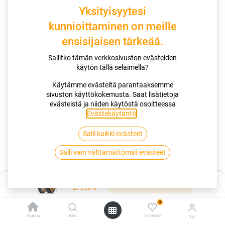
Yksityisyytesi
kunnioittaminen on meille
ensisijaisen tärkeää.
Sallitko tämän verkkosivuston evästeiden
käytön tällä selaimella?
Käytämme evästeitä parantaaksemme
sivuston käyttökokemusta. Saat lisätietoja
Kauppa
100/90-19 57V DUNLOP TRAILMAX MERIDIAN
evästeistä ja niiden käytöstä osoitteessa
Evästekäytäntö
.
100/90-19 57V DUNLOP TRAILMAX
Salli kaikki evästeet
MERIDIAN
Salli vain välttämättömät evästeet
EAN:
5452000808622
Tuotekoodi:
263600
Hinta:
271,00
€
Lisää ostoskoriin
/ kpl
271,00
€
0
Toimittajilla (kotimaa):
Saatavilla
Etusivu
Haku
Toivelista
Tili
Toimitusaika:
5 arkipäivää