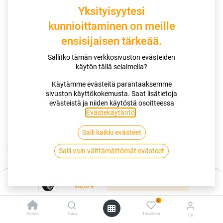
Yksityisyytesi
kunnioittaminen on meille
ensisijaisen tärkeää.
Sallitko tämän verkkosivuston evästeiden
käytön tällä selaimella?
Pienempi polttoaineenkulutus ja CO2-päästöt.
Käytämme evästeitä parantaaksemme
Green Chilli™ 2.0 -seoksen ansiosta pääset pidemmälle.
sivuston käyttökokemusta. Saat lisätietoja
Hallitse jokainen mutka ja käännös optimoidun pidon ja
evästeistä ja niiden käytöstä osoitteessa
käsiteltävyyden ansiosta.
Evästekäytäntö
.
Salli kaikki evästeet
Kauppa
Salli vain välttämättömät evästeet
155/70R13 75T CONTINENTAL ECOCONTACT 6 EVC
Hinta:
Lisää ostoskoriin
96,00
€
155/70R13 75T CONTINENTAL
0
ECOCONTACT 6 EVC
Etusivu
Haku
Toivelista
Tili