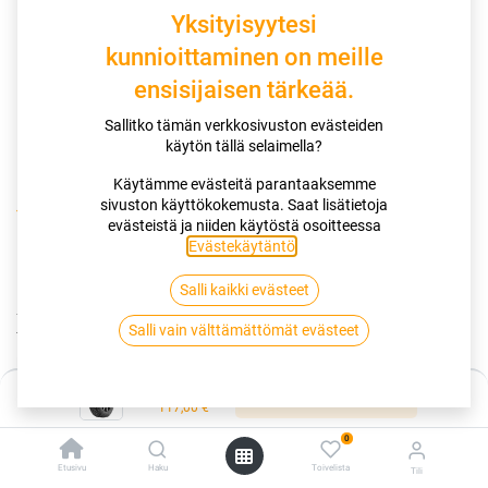
Yksityisyytesi
kunnioittaminen on meille
ensisijaisen tärkeää.
Sallitko tämän verkkosivuston evästeiden
käytön tällä selaimella?
Käytämme evästeitä parantaaksemme
sivuston käyttökokemusta. Saat lisätietoja
Kauppa
185/60R15 88T NORDMAN NORTH 9 XL
evästeistä ja niiden käytöstä osoitteessa
Evästekäytäntö
.
185/60R15 88T NORDMAN NORTH 9
Salli kaikki evästeet
XL
Salli vain välttämättömät evästeet
EAN:
6419440573168
Tuotekoodi:
263356
Hinta:
Lisää ostoskoriin
Tällä tuotteella ei ole kelvollista yhdistelmää.
117,00
€
0
Etusivu
Haku
Toivelista
Tili
NORDMAN