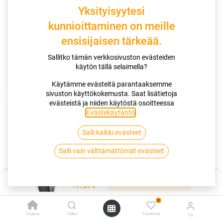
Yksityisyytesi
kunnioittaminen on meille
ensisijaisen tärkeää.
Sallitko tämän verkkosivuston evästeiden
käytön tällä selaimella?
Käytämme evästeitä parantaaksemme
sivuston käyttökokemusta. Saat lisätietoja
Kauppa
evästeistä ja niiden käytöstä osoitteessa
195/50R16 88H GOODYEAR ULTRAGRIP PERFORMANCE + XL
Evästekäytäntö
.
EVR FP
Salli kaikki evästeet
195/50R16 88H GOODYEAR
Salli vain välttämättömät evästeet
ULTRAGRIP PERFORMANCE + XL
Hinta:
EVR FP
Lisää ostoskoriin
197,00
€
0
EAN:
5452000829771
Tuotekoodi:
262191
197,00
Etusivu
€
Haku
Toivelista
Tili
/ kpl