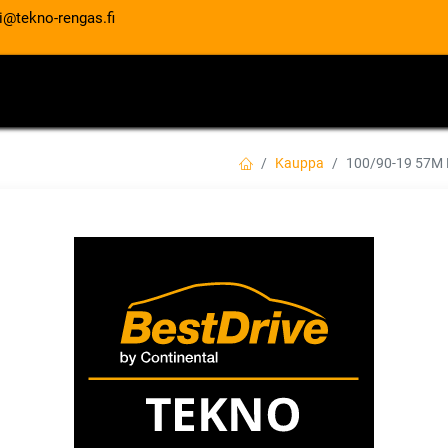
i@tekno-rengas.fi
ET
RENGASPALVELUT
AUTOHUOLTO
Kauppa
100/90-19 57
100/90-19 57M 
EAN:
5452000826367
Tuotekoodi:
Tuotetta ei ole enää saatavilla.
DUNLOP
Jaa
Toimitusehdot