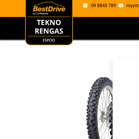
09 8845 789
myynt
RENKAAT
VANTE