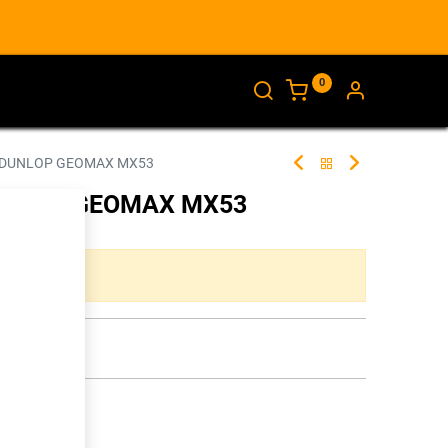
0
AJANKOHTAISTA
INFO
M DUNLOP GEOMAX MX53
DUNLOP GEOMAX MX53
262173