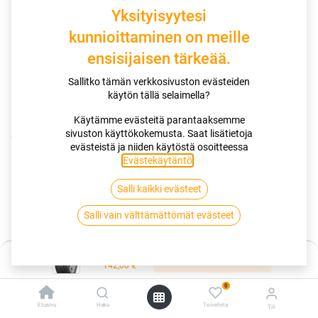
Yksityisyytesi
kunnioittaminen on meille
ensisijaisen tärkeää.
Sallitko tämän verkkosivuston evästeiden
käytön tällä selaimella?
Käytämme evästeitä parantaaksemme
sivuston käyttökokemusta. Saat lisätietoja
Kauppa
evästeistä ja niiden käytöstä osoitteessa
185/55R15 82H GOODYEAR EFFICIENTGRIP PERFORMANCE
Evästekäytäntö
.
EVR
Salli kaikki evästeet
185/55R15 82H GOODYEAR
Salli vain välttämättömät evästeet
EFFICIENTGRIP PERFORMANCE EVR
Hinta:
Lisää ostoskoriin
EAN:
5452000826091
Tuotekoodi:
262170
142,00
€
142,00
€
/ kpl
0
Etusivu
Haku
Toivelista
Tili