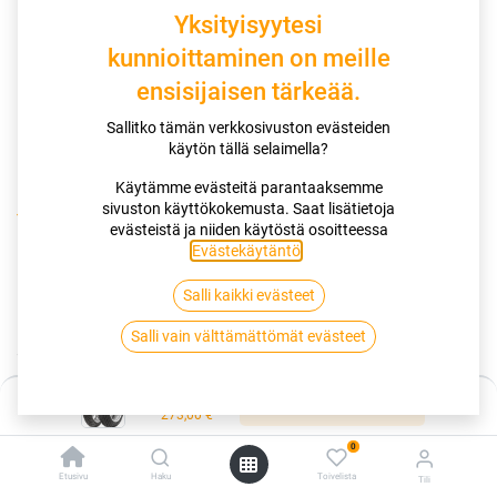
Yksityisyytesi
kunnioittaminen on meille
ensisijaisen tärkeää.
Sallitko tämän verkkosivuston evästeiden
käytön tällä selaimella?
Käytämme evästeitä parantaaksemme
sivuston käyttökokemusta. Saat lisätietoja
Kauppa
evästeistä ja niiden käytöstä osoitteessa
120/70R17 58W DUNLOP SPORTMAX ROADSMART IV SP
Evästekäytäntö
.
Salli kaikki evästeet
120/70R17 58W DUNLOP
Salli vain välttämättömät evästeet
SPORTMAX ROADSMART IV SP
EAN:
5452000821270
Tuotekoodi:
262156
Hinta:
Lisää ostoskoriin
273,00
€
273,00
€
/ kpl
0
Etusivu
Haku
Toivelista
Tili
Toimittajilla (kotimaa):
Saatavilla