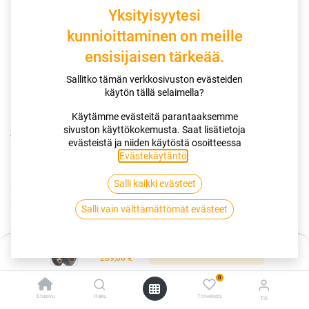
Yksityisyytesi
kunnioittaminen on meille
ensisijaisen tärkeää.
Sallitko tämän verkkosivuston evästeiden
käytön tällä selaimella?
Käytämme evästeitä parantaaksemme
sivuston käyttökokemusta. Saat lisätietoja
Kauppa
120/70R19 60W DUNLOP MUTANT
evästeistä ja niiden käytöstä osoitteessa
Evästekäytäntö
.
120/70R19 60W DUNLOP MUTANT
Salli kaikki evästeet
EAN:
5452000820945
Tuotekoodi:
262151
289,00
€
Salli vain välttämättömät evästeet
/ kpl
Hinta:
Toimittajilla (kotimaa):
Saatavilla
Lisää ostoskoriin
289,00
€
Toimitusaika:
5 arkipäivää
0
Lisää ostoskoriin
Etusivu
Haku
Toivelista
Tili