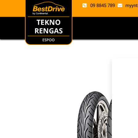
09 8845 789
myynt
RENKAAT
VANTE