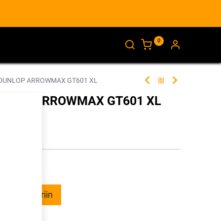
0
AJANKOHTAISTA
INFO
H DUNLOP ARROWMAX GT601 XL
DUNLOP ARROWMAX GT601 XL
262066
illa
ää ostoskoriin
talle