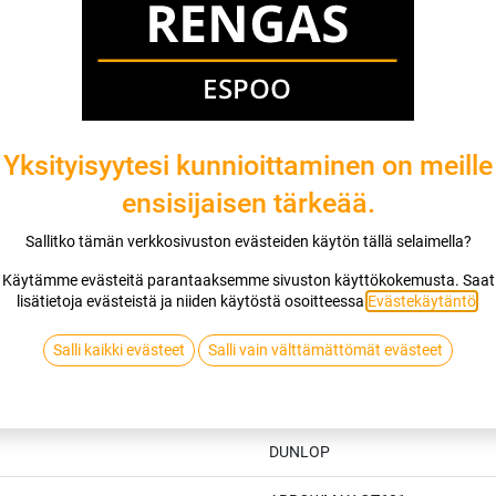
DUNLOP
Jaa
Toimitusehdot
Yksityisyytesi kunnioittaminen on meille
ensisijaisen tärkeää.
Sallitko tämän verkkosivuston evästeiden käytön tällä selaimella?
Käytämme evästeitä parantaaksemme sivuston käyttökokemusta. Saat
lisätietoja evästeistä ja niiden käytöstä osoitteessa
Evästekäytäntö
.
Salli kaikki evästeet
Salli vain välttämättömät evästeet
Tekniset tiedot
DUNLOP