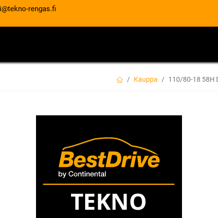
i@tekno-rengas.fi
ET
RENGASPALVELUT
AUTOHUOLTO
Kauppa
110/80-18 58
110/80-18 58H 
EAN:
5452000743275
Tuotekoodi:
228,00
€
/ kpl
Toimittajilla (kotimaa):
Saatav
Toimitusaika:
5 arkipäivää
Lis
Vertaa
Lisää toivelis