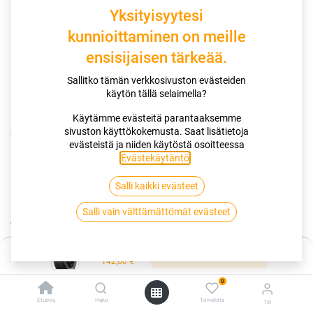
Yksityisyytesi
kunnioittaminen on meille
ensisijaisen tärkeää.
Sallitko tämän verkkosivuston evästeiden
käytön tällä selaimella?
Käytämme evästeitä parantaaksemme
sivuston käyttökokemusta. Saat lisätietoja
Kauppa
evästeistä ja niiden käytöstä osoitteessa
185/55R15 86V GOODYEAR VECTOR 4SEASONS GEN 3 XL EVR
Evästekäytäntö
.
Salli kaikki evästeet
185/55R15 86V GOODYEAR VECTOR
Salli vain välttämättömät evästeet
4SEASONS GEN 3 XL EVR
EAN:
5452000726803
Tuotekoodi:
262021
Hinta:
Lisää ostoskoriin
142,00
€
Tällä tuotteella ei ole kelvollista yhdistelmää.
0
Etusivu
Haku
Toivelista
Tili