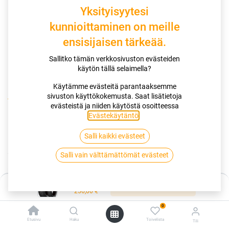
Yksityisyytesi
kunnioittaminen on meille
ensisijaisen tärkeää.
Sallitko tämän verkkosivuston evästeiden
käytön tällä selaimella?
Käytämme evästeitä parantaaksemme
sivuston käyttökokemusta. Saat lisätietoja
Kauppa
170/60R17 72W DUNLOP SPORTMAX GPR300
evästeistä ja niiden käytöstä osoitteessa
Evästekäytäntö
.
170/60R17 72W DUNLOP
Salli kaikki evästeet
SPORTMAX GPR300
Salli vain välttämättömät evästeet
EAN:
5452000703767
Tuotekoodi:
261974
Hinta:
Lisää ostoskoriin
Tällä tuotteella ei ole kelvollista yhdistelmää.
256,00
€
0
Etusivu
Haku
Toivelista
Tili
DUNLOP