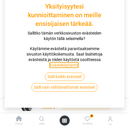
Yksityisyytesi
kunnioittaminen on meille
ensisijaisen tärkeää.
Sallitko tämän verkkosivuston evästeiden
käytön tällä selaimella?
Käytämme evästeitä parantaaksemme
sivuston käyttökokemusta. Saat lisätietoja
Kauppa
180/55R17 73W DUNLOP SPORTSMART TT
evästeistä ja niiden käytöstä osoitteessa
Evästekäytäntö
.
180/55R17 73W DUNLOP
Salli kaikki evästeet
SPORTSMART TT
Salli vain välttämättömät evästeet
EAN:
5452000676801
Tuotekoodi:
261933
Hinta:
396,00
€
Lisää ostoskoriin
/ kpl
396,00
€
0
Toimittajilla (kotimaa):
Saatavilla
Etusivu
Haku
Toivelista
Tili
Toimitusaika:
5 arkipäivää