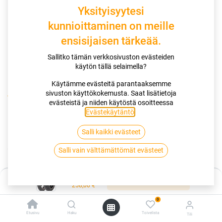
Yksityisyytesi
kunnioittaminen on meille
ensisijaisen tärkeää.
Sallitko tämän verkkosivuston evästeiden
käytön tällä selaimella?
Käytämme evästeitä parantaaksemme
sivuston käyttökokemusta. Saat lisätietoja
Kauppa
120/70R17 58W DUNLOP SPORTSMART MK3
evästeistä ja niiden käytöstä osoitteessa
Evästekäytäntö
.
120/70R17 58W DUNLOP
Salli kaikki evästeet
SPORTSMART MK3
Salli vain välttämättömät evästeet
EAN:
5452000674548
Tuotekoodi:
261924
Hinta:
258,00
€
Lisää ostoskoriin
/ kpl
258,00
€
0
Toimittajilla (kotimaa):
Saatavilla
Etusivu
Haku
Toivelista
Tili
Toimitusaika:
5 arkipäivää