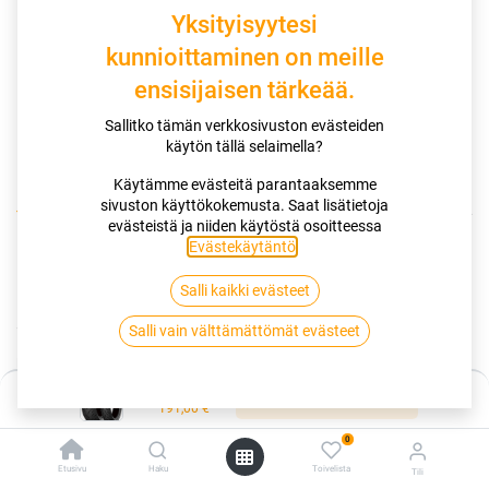
Yksityisyytesi
kunnioittaminen on meille
ensisijaisen tärkeää.
Sallitko tämän verkkosivuston evästeiden
käytön tällä selaimella?
Käytämme evästeitä parantaaksemme
sivuston käyttökokemusta. Saat lisätietoja
Kauppa
120/70R17 58W DUNLOP SPORTMAX GPR300 XL
evästeistä ja niiden käytöstä osoitteessa
Evästekäytäntö
.
120/70R17 58W DUNLOP
Salli kaikki evästeet
SPORTMAX GPR300 XL
Salli vain välttämättömät evästeet
EAN:
5452000591173
Tuotekoodi:
261882
Hinta:
191,00
€
Lisää ostoskoriin
/ kpl
191,00
€
0
Toimittajilla (kotimaa):
Saatavilla
Etusivu
Haku
Toivelista
Tili
Toimitusaika:
5 arkipäivää