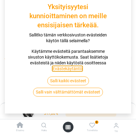
Yksityisyytesi
kunnioittaminen on meille
ensisijaisen tärkeää.
Sallitko tämän verkkosivuston evästeiden
käytön tällä selaimella?
Käytämme evästeitä parantaaksemme
sivuston käyttökokemusta. Saat lisätietoja
Kauppa
120/70R17 58W DUNLOP SX GP RACER D212 2 M
evästeistä ja niiden käytöstä osoitteessa
Evästekäytäntö
.
120/70R17 58W DUNLOP SX GP
Salli kaikki evästeet
RACER D212 2 M
Salli vain välttämättömät evästeet
EAN:
5452000574053
Tuotekoodi:
261841
Hinta:
317,00
€
Lisää ostoskoriin
/ kpl
317,00
€
0
Toimittajilla (kotimaa):
Saatavilla
Etusivu
Haku
Toivelista
Tili
Toimitusaika:
5 arkipäivää