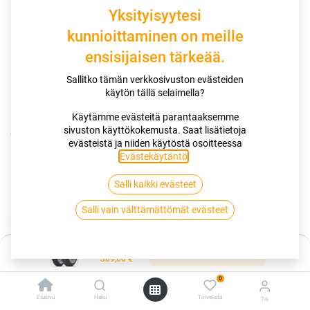
Yksityisyytesi
kunnioittaminen on meille
ensisijaisen tärkeää.
Sallitko tämän verkkosivuston evästeiden
käytön tällä selaimella?
Käytämme evästeitä parantaaksemme
sivuston käyttökokemusta. Saat lisätietoja
Kauppa
evästeistä ja niiden käytöstä osoitteessa
180/55R17 73W DUNLOP SPORTMAX ROADSMART III XL I
Evästekäytäntö
.
Salli kaikki evästeet
180/55R17 73W DUNLOP
Salli vain välttämättömät evästeet
SPORTMAX ROADSMART III XL I
EAN:
5452000560131
Tuotekoodi:
261825
Hinta:
Lisää ostoskoriin
309,00
€
309,00
€
/ kpl
0
Etusivu
Haku
Toivelista
Tili
Toimittajilla (kotimaa):
Saatavilla