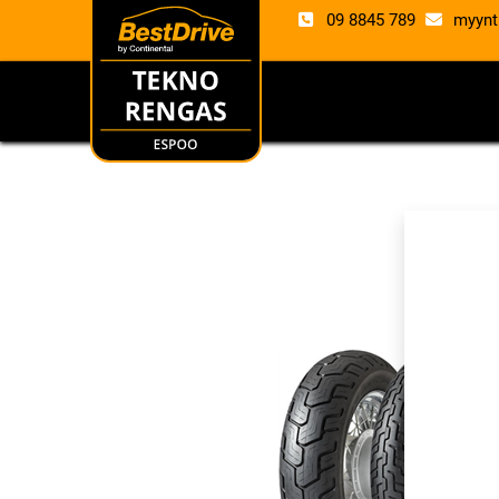
09 8845 789
myynt
RENKAAT
VANTE