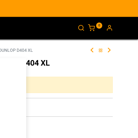
0
AJANKOHTAISTA
INFO
 DUNLOP D404 XL
UNLOP D404 XL
261674
ta yhdistelmää.