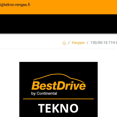
i@tekno-rengas.fi
ET
RENGASPALVELUT
AUTOHUOLTO
Kauppa
150/80-16 71H
150/80-16 71H D
EAN:
5420005507765
Tuotekoodi:
Tällä tuotteella ei ole kelvollis
DUNLOP
Jaa
Toimitusehdot